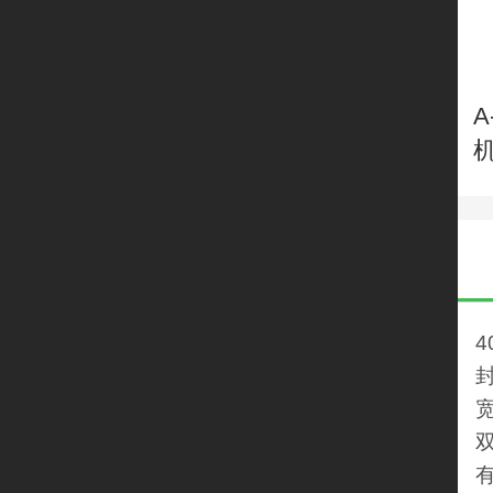
A
封
宽
双
有